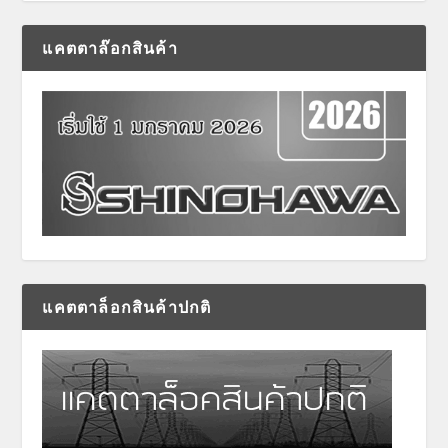
แคตตาล๊อกสินค้า
แคตตาล็อกสินค้าปกติ