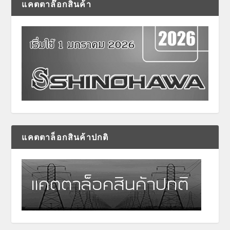
แคตตาล๊อกสินค้า
แคตตาล็อกสินค้าปกติ