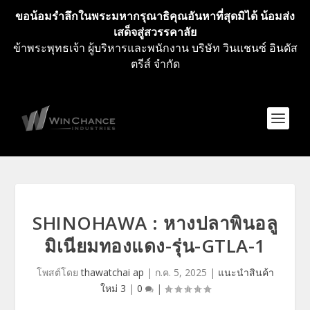
ขอน้อมรำลึกในพระมหากรุณาธิคุณอันหาที่สุดมิได้ น้อมส่ง
เสด็จสู่สวรรคาลัย
ข้าพระพุทธเจ้า ผู้บริหารและพนักงาน บริษัท วินแชนซ์ อินดัส
ตรีส์ จำกัด
SHINOHAWA : หางปลาพินอลู
มิเนียมทองแดง-รุ่น-GTLA-1
โพสต์โดย
thawatchai ap
|
ก.ค. 5, 2025
|
แนะนำสินค้า
ใหม่ 3
|
0
|