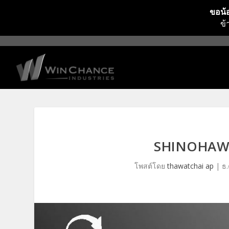
ขอน้อ
ข้
SHINOHAWA:
โพสต์โดย
thawatchai ap
|
ธ.