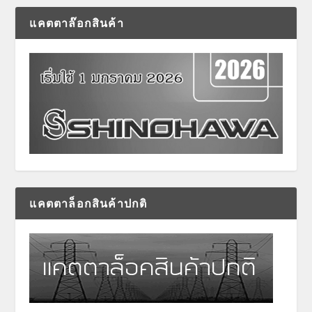
แคตตาล๊อกสินค้า
แคตตาล็อกสินค้าปกติ